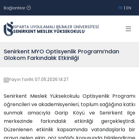
Bağlantılar
TR
|
EN
ISPARTA UYGULAMALI BİLİMLER ÜNİVERSİTESİ
SENİRKENT MESLEK YÜKSEKOKULU
Senirkent MYO Optisyenlik Programı’ndan
Glokom Farkındalık Etkinliği
Yayın Tarihi: 07.05.2026 14:27
Senirkent Meslek Yüksekokulu
Optisyenlik Programı
öğrencileri ve akademisyenleri, toplum sağlığına katkı
sunmak amacıyla Garip Köyü ve Senirkent ilçe
merkezinde farkındalık etkinliği gerçekleştirdi.
Düzenlenen etkinlik kapsamında vatandaşlarla bir
araya gelen ekip, göz sağlığı konusunda bilgilendirme