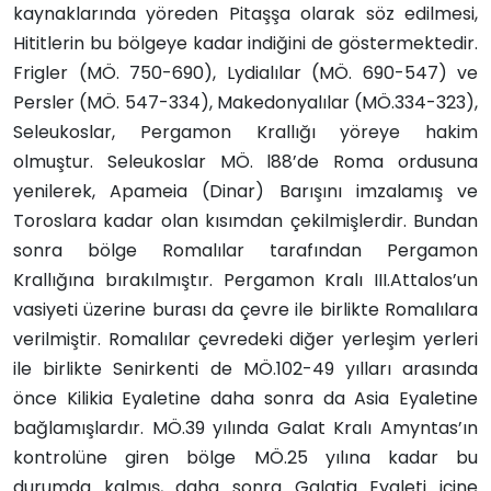
kaynaklarında yöreden Pitaşşa olarak söz edilmesi,
Hititlerin bu bölgeye kadar indiğini de göstermektedir.
Frigler (MÖ. 750-690), Lydialılar (MÖ. 690-547) ve
Persler (MÖ. 547-334), Makedonyalılar (MÖ.334-323),
Seleukoslar, Pergamon Krallığı yöreye hakim
olmuştur. Seleukoslar MÖ. l88’de Roma ordusuna
yenilerek, Apameia (Dinar) Barışını imzalamış ve
Toroslara kadar olan kısımdan çekilmişlerdir. Bundan
sonra bölge Romalılar tarafından Pergamon
Krallığına bırakılmıştır. Pergamon Kralı III.Attalos’un
vasiyeti üzerine burası da çevre ile birlikte Romalılara
verilmiştir. Romalılar çevredeki diğer yerleşim yerleri
ile birlikte Senirkenti de MÖ.102-49 yılları arasında
önce Kilikia Eyaletine daha sonra da Asia Eyaletine
bağlamışlardır. MÖ.39 yılında Galat Kralı Amyntas’ın
kontrolüne giren bölge MÖ.25 yılına kadar bu
durumda kalmış, daha sonra Galatia Eyaleti içine