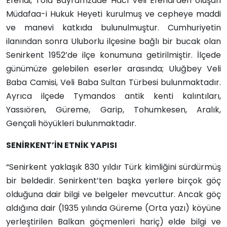
Efendi, Tola Bayramzade Hacı Veli Efendi’den oluşan
Müdafaa-i Hukuk Heyeti kurulmuş ve cepheye maddi
ve manevi katkıda bulunulmuştur. Cumhuriyetin
ilanından sonra Uluborlu ilçesine bağlı bir bucak olan
Senirkent 1952’de ilçe konumuna getirilmiştir. İlçede
günümüze gelebilen eserler arasında; Uluğbey Veli
Baba Camisi, Veli Baba Sultan Türbesi bulunmaktadır.
Ayrıca ilçede Tymandos antik kenti kalıntıları,
Yassıören, Güreme, Garip, Tohumkesen, Aralık,
Gençali höyükleri bulunmaktadır.
SENİRKENT’İN ETNİK YAPISI
“Senirkent yaklaşık 830 yıldır Türk kimliğini sürdürmüş
bir beldedir. Senirkent’ten başka yerlere birçok göç
olduğuna dair bilgi ve belgeler mevcuttur. Ancak göç
aldığına dair (1935 yılında Güreme (Orta yazı) köyüne
yerleştirilen Balkan göçmenleri hariç) elde bilgi ve