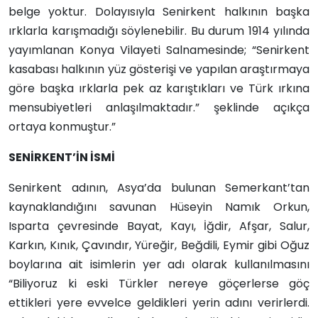
belge yoktur. Dolayısıyla Senirkent halkının başka
ırklarla karışmadığı söylenebilir. Bu durum 1914 yılında
yayımlanan Konya Vilayeti Salnamesinde; “Senirkent
kasabası halkının yüz gösterişi ve yapılan araştırmaya
göre başka ırklarla pek az karıştıkları ve Türk ırkına
mensubiyetleri anlaşılmaktadır.” şeklinde açıkça
ortaya konmuştur.”
SENİRKENT’İN İSMİ
Senirkent adının, Asya’da bulunan Semerkant’tan
kaynaklandığını savunan Hüseyin Namık Orkun,
Isparta çevresinde Bayat, Kayı, İğdir, Afşar, Salur,
Karkın, Kınık, Çavındır, Yüreğir, Beğdili, Eymir gibi Oğuz
boylarına ait isimlerin yer adı olarak kullanılmasını
“Biliyoruz ki eski Türkler nereye göçerlerse göç
ettikleri yere evvelce geldikleri yerin adını verirlerdi.