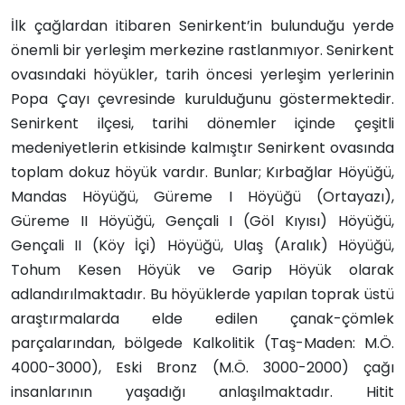
İlk çağlardan itibaren Senirkent’in bulunduğu yerde
önemli bir yerleşim merkezine rastlanmıyor. Senirkent
ovasındaki höyükler, tarih öncesi yerleşim yerlerinin
Popa Çayı çevresinde kurulduğunu göstermektedir.
Senirkent ilçesi, tarihi dönemler içinde çeşitli
medeniyetlerin etkisinde kalmıştır Senirkent ovasında
toplam dokuz höyük vardır. Bunlar; Kırbağlar Höyüğü,
Mandas Höyüğü, Güreme I Höyüğü (Ortayazı),
Güreme II Höyüğü, Gençali I (Göl Kıyısı) Höyüğü,
Gençali II (Köy İçi) Höyüğü, Ulaş (Aralık) Höyüğü,
Tohum Kesen Höyük ve Garip Höyük olarak
adlandırılmaktadır. Bu höyüklerde yapılan toprak üstü
araştırmalarda elde edilen çanak-çömlek
parçalarından, bölgede Kalkolitik (Taş-Maden: M.Ö.
4000-3000), Eski Bronz (M.Ö. 3000-2000) çağı
insanlarının yaşadığı anlaşılmaktadır. Hitit