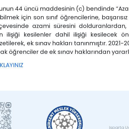
unun 44 üncü maddesinin (c) bendinde “Azam
ek için son sınıf öğrencilerine, başarısız ol
rçevesinde azami süresini dolduranlardan,
ilişiği kesilenler dahil ilişiği kesilecek ö
zetilerek, ek sınav hakları tanınmıştır. 2021-2
k öğrenciler de ek sınav haklarından yararl
KLAYINIZ
Isparta U