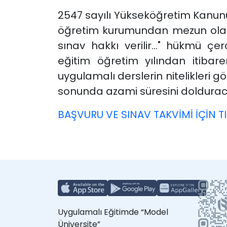
2547 sayılı Yükseköğretim Kanun
öğretim kurumundan mezun olabilm
sınav hakkı verilir…" hükmü çe
eğitim öğretim yılından itibaren 
uygulamalı derslerin nitelikleri gö
sonunda azami süresini dolduraca
BAŞVURU VE SINAV TAKVİMİ İÇİN TI
Uygulamalı Eğitimde “Model
Üniversite”