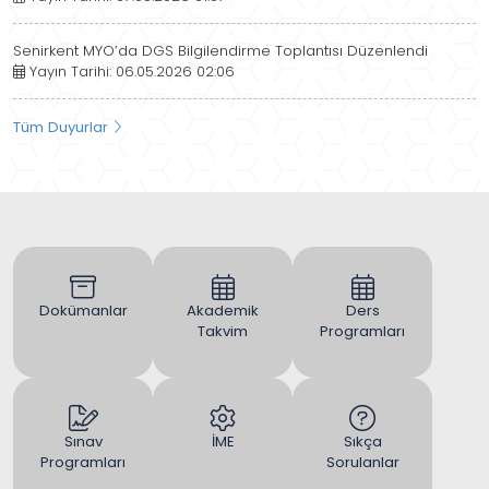
Senirkent MYO’da DGS Bilgilendirme Toplantısı Düzenlendi
Yayın Tarihi: 06.05.2026 02:06
Tüm Duyurlar
Dokümanlar
Akademik
Ders
Takvim
Programları
Sınav
İME
Sıkça
Programları
Sorulanlar