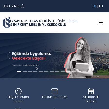
Bağlantılar
TR
|
EN
ISPARTA UYGULAMALI BİLİMLER ÜNİVERSİTESİ
SENİRKENT MESLEK YÜKSEKOKULU
Geri
İleri
Sıkça Sorulan
Doküman Arşivi
Akademik
Sorular
Takvim