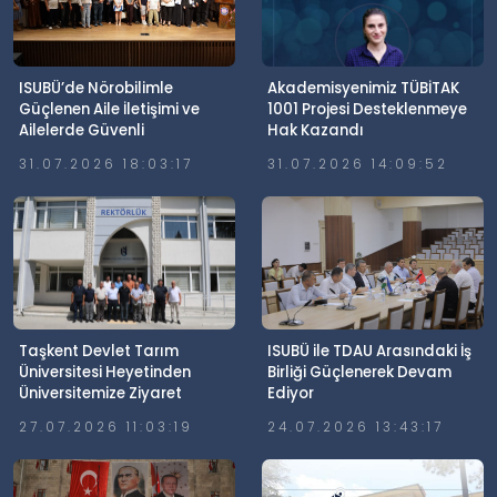
ISUBÜ’de Nörobilimle
Akademisyenimiz TÜBİTAK
Güçlenen Aile İletişimi ve
1001 Projesi Desteklenmeye
Ailelerde Güvenli
Hak Kazandı
Dijitalleşme Söyleşisi
31.07.2026 18:03:17
31.07.2026 14:09:52
Gerçekleştirildi
Taşkent Devlet Tarım
ISUBÜ ile TDAU Arasındaki İş
Üniversitesi Heyetinden
Birliği Güçlenerek Devam
Üniversitemize Ziyaret
Ediyor
27.07.2026 11:03:19
24.07.2026 13:43:17