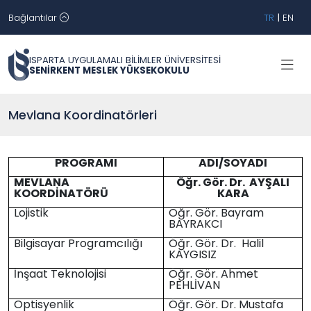
Bağlantılar
TR
|
EN
ISPARTA UYGULAMALI BİLİMLER ÜNİVERSİTESİ
SENİRKENT MESLEK YÜKSEKOKULU
Mevlana Koordinatörleri
PROGRAMI
ADI/SOYADI
MEVLANA
Öğr. Gör. Dr. AYŞALI
KOORDİNATÖRÜ
KARA
Lojistik
Öğr. Gör. Bayram
BAYRAKCI
Bilgisayar Programcılığı
Öğr. Gör. Dr. Halil
KAYGISIZ
İnşaat Teknolojisi
Öğr. Gör. Ahmet
PEHLİVAN
Optisyenlik
Öğr. Gör. Dr. Mustafa